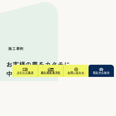
施工事例
お客様の夢をカタチに。
中央住宅販売の施工事例集
カタログ請求
展示場来場予約
お問い合わせ
販売中の物件