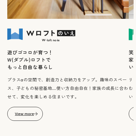
遊びゴコロが育つ！
笑
W(ダブル)ロフトで
家
もっと自由な暮らし
い
プラスαの空間で、創造力と収納力をアップ。趣味のスペー
リ
ス、子どもの秘密基地…使い方自由自在！家族の成長に合わ
む
せて、変化を楽しめる住まいです。
い
View more