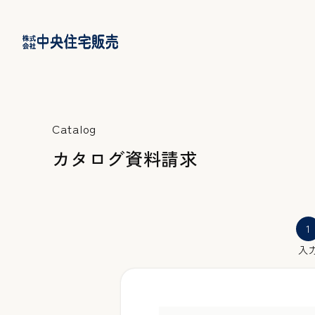
Catalog
カ
タ
ロ
グ
資
料
請
求
1
入