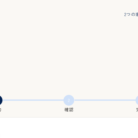
2つの
2
力
確認