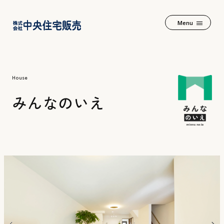
Menu
House
みんなのいえ
2つの家+α