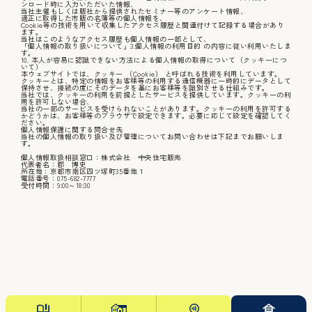
ンロード時に入力いただいた情報、
当社主催もしくは販社から提供されたセミナー等のアンケート情報、
適正に取得した市販の名簿等の個人情報を、
Cookie等の技術を用いて収集したアクセス履歴と関連付けて記録する場合があり
ます。
当社はこのようなアクセス履歴も個人情報の一部として、
「個人情報の取り扱いについて」3.個人情報の利用目的 の内容に従い利用いたしま
す。
10. 本人が容易に認識できない方法による個人情報の取得について（クッキーにつ
いて）
本ウェブサイトでは、クッキー （Cookie） と呼ばれる技術を利用しています。
クッキーとは、特定の情報をお客様等の利用する通信機器に一時的にデータとして
保持させ、接続の度にそのデータを基にお客様等を識別させる仕組みです。
当社では、クッキーの利用を前提としたサービスを提供しています。クッキーの利
用を許可しない場合、
当社の一部のサービスを受けられないことがあります。クッキーの利用を許可する
かどうかは、お客様等のブラウザで設定できます。必要に応じて設定を確認してく
ださい。
個人情報保護に関する問合せ先
当社の個人情報の取り扱い及び管理についてお問い合わせは下記までお願いしま
す。
個人情報取扱相談窓口：株式会社 中央住宅販売
代表者名：郡 博史
所在地：京都市南区四ツ塚町35番地１
電話番号：075-682-7777
受付時間：9:00～18:30