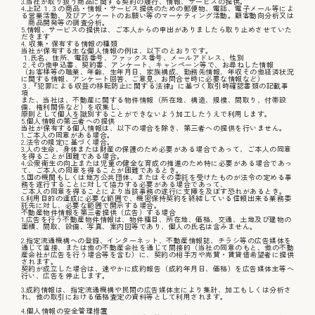
3.当社が取り扱う商品に関する契約の履行、情報、サービスの提供。
4.上記１.３の商品・情報・サービス提供のための郵便物、電話、電子メール等によ
る営業活動、及びアンケートのお願い等のマーケティング活動。顧客動向分析又は
商品開発等の調査分析。
施工事例
5.情報、サービスの提供は、ご本人からの申出がありましたら取り止めさせていた
だきます
4. 収集・保有する情報の種類
当社が保有する主な個人情報の例は、以下のとおりです。
１.氏名、住所、電話番号、ファックス番号、メールアドレス、性別
２.その他申込書、契約書、アンケート、キャンペーン等で、お尋ねした情報
（お客様等の職業、年齢、生年月日、家族構成、勤務先情報、年収その他経済状況
に関する情報、アンケート回答、ご意見、お問合せ時に必要な情報など）
３.『犯罪による収益の移転防止に関する法律』に基づく取引時確認書類の記載事
項
会社概要
また、当社は、不動産に関する物件情報（所在地、構造、規模、間取り、付帯設
備、権利関係など）を収集し、
原則として個人を識別することができないよう加工したうえで利用します。
5.個人情報の第三者への提供
当社が保有する個人情報は、以下の場合を除き、第三者への提供を行いません。
1.ご本人の同意がある場合。
2.法令の規定に基づく場合。
3.人の生命、身体または財産の保護のため必要がある場合であって、ご本人の同意
を得ることが困難である場合。
4.公衆衛生の向上または児童の健全な育成の推進のため特に必要がある場合であっ
お知らせ
て、ご本人の同意を得ることが困難であるとき。
5.国の機関もしくは地方公共団体、またはその委託を受けたものが法令の定める事
務を遂行することに対して協力する必要がある場合であって、
ご本人の同意を得ることにより当該事務の遂行に支障を及ぼす恐れがあるとき。
6.利用目的の達成に必要な範囲で、機密保持契約を終結している信頼出来る業務委
託先に対し、必要な範囲で開示する場合。
不動産物件情報を第三者提供（広告）する場合
1.広告を行う不動産物件情報は、物件種目、所在地、価格、交通、土地及び建物の
面積、間取、設備、写真、案内図等であり、個人の氏名は含みません。
お問い合わせ
2.指定流通機構への登録、インターネット、不動産情報誌、チラシ等の広告媒体を
通じて直接、または他の不動産会社を通じて間接的（当社の同意のもと、他の不動
産会社が広告を行う場合等を含む）に、契約の相手方や売買・賃貸借希望者に提供
されます。
契約が成立した場合は、速やかに成約報告（成約年月日、価格）を広告媒体主等へ
行い、広告を停止します。
3.成約情報は、指定流通機構や民間の広告媒体主により集計、加工もしくは分析さ
れ、他の取引における価格査定の資料等として利用されます。
採用情報
4.個人情報の安全管理措置