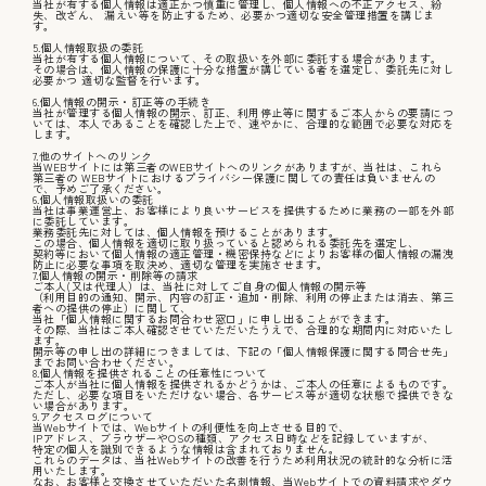
当社が有する個人情報は適正かつ慎重に管理し、個人情報への不正アクセス、紛
失、改ざん、 漏えい等を防止するため、必要かつ適切な安全管理措置を講じま
す。
5.個人情報取扱の委託
当社が有する個人情報について、その取扱いを外部に委託する場合があります。
その場合は、個人情報の保護に十分な措置が講じている者を選定し、委託先に対し
必要かつ 適切な監督を行います。
6.個人情報の開示・訂正等の手続き
カタログ請求
当社が管理する個人情報の開示、訂正、利用停止等に関するご本人からの要請につ
いては、本人であることを確認した上で、速やかに、合理的な範囲で必要な対応を
します。
7.他のサイトへのリンク
当WEBサイトには第三者のWEBサイトへのリンクがありますが、当社は、これら
第三者の WEBサイトにおけるプライバシー保護に関しての責任は負いませんの
展示場来場予約
で、予めご了承ください。
6.個人情報取扱いの委託
当社は事業運営上、お客様により良いサービスを提供するために業務の一部を外部
に委託しています。
業務委託先に対しては、個人情報を預けることがあります。
この場合、個人情報を適切に取り扱っていると認められる委託先を選定し、
契約等において個人情報の適正管理・機密保持などによりお客様の個人情報の漏洩
お問い合わせ
防止に必要な事項を取決め、適切な管理を実施させます。
7.個人情報の開示・削除等の請求
ご本人(又は代理人）は、当社に対してご自身の個人情報の開示等
（利用目的の通知、開示、内容の訂正・追加・削除、利用の停止または消去、第三
者への提供の停止）に関して、
当社「個人情報に関するお問合わせ窓口」に申し出ることができます。
その際、当社はご本人確認させていただいたうえで、合理的な期間内に対応いたし
販売中の物件
ます。
開示等の申し出の詳細につきましては、下記の「個人情報保護に関する問合せ先」
までお問い合わせください。
8.個人情報を提供されることの任意性について
ご本人が当社に個人情報を提供されるかどうかは、ご本人の任意によるものです。
ただし、必要な項目をいただけない場合、各サービス等が適切な状態で提供できな
い場合があります。
9.アクセスログについて
当Webサイトでは、Webサイトの利便性を向上させる目的で、
IPアドレス、ブラウザーやOSの種類、アクセス日時などを記録していますが、
特定の個人を識別できるような情報は含まれておりません。
これらのデータは、当社Webサイトの改善を行うため利用状況の統計的な分析に活
用いたします。
なお、お客様と交換させていただいた名刺情報、当Webサイトでの資料請求やダウ