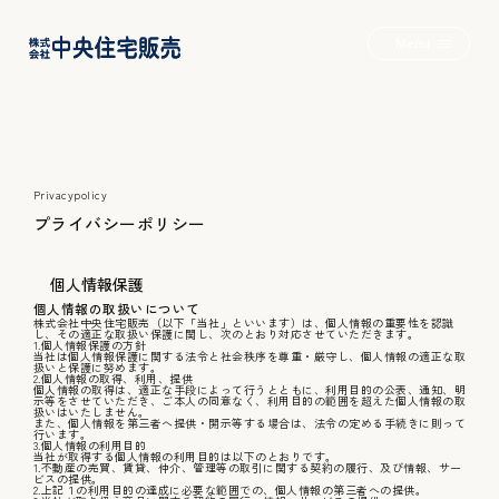
Menu
2つの家+α
Privacypolicy
プ
ラ
イ
バ
シ
ー
ポ
リ
シ
ー
Wロフトのいえ
個人情報保護
個人情報の取扱いについて
株式会社中央住宅販売（以下「当社」といいます）は、個人情報の重要性を認識
みんなのいえ
し、その適正な取扱い保護に関し、次のとおり対応させていただきます。
1.個人情報保護の方針
当社は個人情報保護に関する法令と社会秩序を尊重・厳守し、個人情報の適正な取
扱いと保護に努めます。
2.個人情報の取得、利用、提供
個人情報の取得は、適正な手段によって行うとともに、利用目的の公表、通知、明
示等をさせていただき、ご本人の同意なく、利用目的の範囲を超えた個人情報の取
扱いはいたしません。
また、個人情報を第三者へ提供・開示等する場合は、法令の定める手続きに則って
こだわりのいえ
行います。
3.個人情報の利用目的
当社が取得する個人情報の利用目的は以下のとおりです。
1.不動産の売買、賃貸、仲介、管理等の取引に関する契約の履行、及び情報、サー
ビスの提供。
2.上記１の利用目的の達成に必要な範囲での、個人情報の第三者への提供。