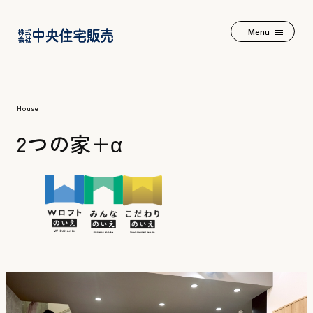
Menu
2つの家+α
House
2つの家+α
Wロフトのいえ