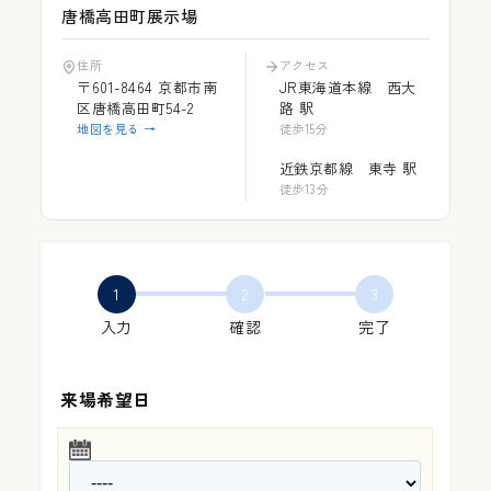
唐橋高田町展示場
住所
アクセス
〒601-8464 京都市南
JR東海道本線 西大
施工事例
区唐橋高田町54-2
路 駅
地図を見る →
徒歩15分
近鉄京都線 東寺 駅
徒歩13分
会社概要
1
2
3
入力
確認
完了
お知らせ
来場希望日
お問い合わせ