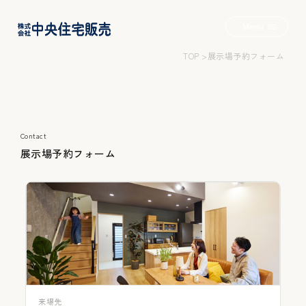
Menu
TOP
展示場予約フォーム
2つの家+α
Contact
Wロフトのいえ
展
示
場
予
約
フ
ォ
ー
ム
みんなのいえ
こだわりのいえ
来場先