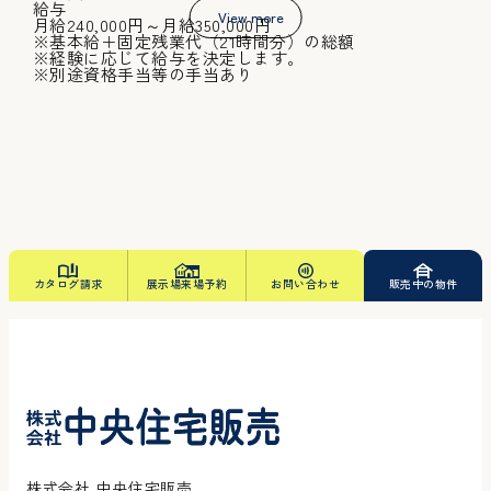
給与
View more
月給240,000円～月給350,000円
お知らせ
※基本給＋固定残業代（21時間分）の総額
※経験に応じて給与を決定します。
※別途資格手当等の手当あり
お問い合わせ
採用情報
カタログ請求
カタログ請求
展示場来場予約
お問い合わせ
販売中の物件
展示場来場予約
お問い合わせ
株式会社 中央住宅販売